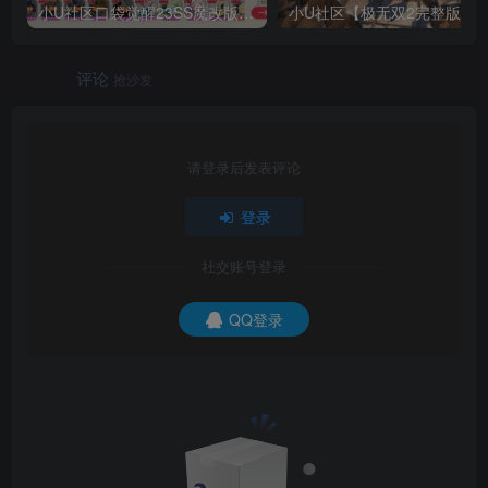
小U社区口袋觉醒23SS魔改版服务端横版卡牌手游+Linux手工服务端+GM授权后台+搭建视频
小U社区【极无双2
评论
抢沙发
请登录后发表评论
登录
社交账号登录
QQ登录