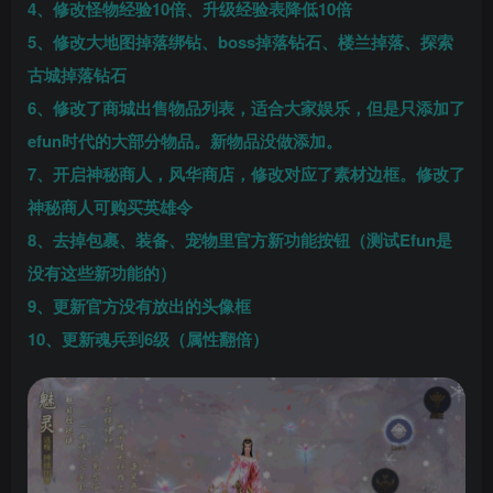
4、修改怪物经验10倍、升级经验表降低10倍
5、修改大地图掉落绑钻、boss掉落钻石、楼兰掉落、探索
古城掉落钻石
6、修改了商城出售物品列表，适合大家娱乐，但是只添加了
efun时代的大部分物品。新物品没做添加。
7、开启神秘商人，风华商店，修改对应了素材边框。修改了
神秘商人可购买英雄令
8、去掉包裹、装备、宠物里官方新功能按钮（测试Efun是
没有这些新功能的）
9、更新官方没有放出的头像框
10、更新魂兵到6级（属性翻倍）