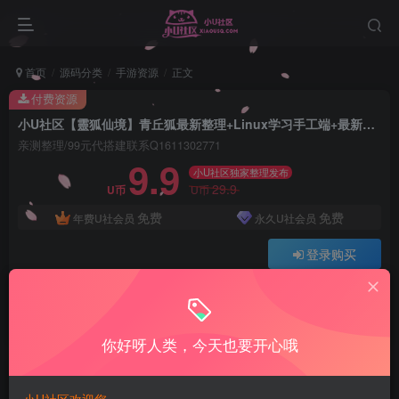
首页
源码分类
手游资源
正文
付费资源
小U社区【靈狐仙境】青丘狐最新整理+Linux学习手工端+最新官方更新补丁+配套主页+GM授权后台+搭建视频
亲测整理/99元代搭建联系Q1611302771
9.9
小U社区独家整理发布
29.9
U币
U币
免费
免费
年费U社会员
永久U社会员
登录购买
Q:1337861109 V:ywsy663
小U站长亲测整理如有问题联系Q1337861109
你好呀人类，今天也要开心哦
小U社区【靈狐仙境】青丘狐最新整理+Linux学习