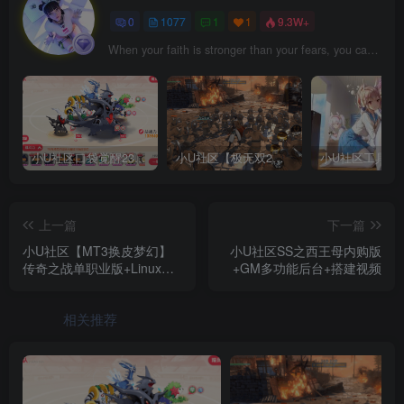
0
1077
1
1
9.3W+
When your faith is stronger than your fears, you can make your dreams happen.
小U社区口袋觉醒23SS魔改版服务端横版卡牌手游+Linux手工服务端+GM授权后台+搭建视频
小U社区【极无双2完整版】3D动作ARPG手游+Linux学习手工端+GM授权后台+视频教程
上一篇
下一篇
小U社区【MT3换皮梦幻】
小U社区SS之西王母内购版
传奇之战单职业版+Linux本
+GM多功能后台+搭建视频
地学习手工端+附赠源码
+GM后台+通用视频教程
相关推荐