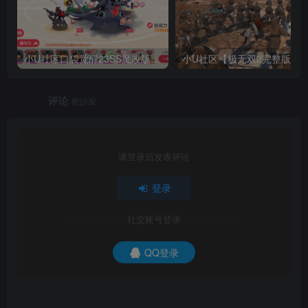
小U社区口袋觉醒23SS魔改版服务端横版卡牌手游+Linux手工服务端+GM授权后台+搭建视频
小U社区【极无双2
评论
抢沙发
请登录后发表评论
登录
社交账号登录
QQ登录