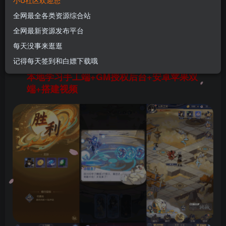
小U社区欢迎您
习手工端+GM授权后台+安卓苹果双端+搭建视频
全网最全各类资源综合站
U酱！
关注
私信
全网最新资源发布平台
11个月前发布
每天没事来逛逛
0
72
7
记得每天签到和白嫖下载哦
小U社区【炼仙传说】卡牌回合手游+Linux
本地学习手工端+GM授权后台+安卓苹果双
端+搭建视频