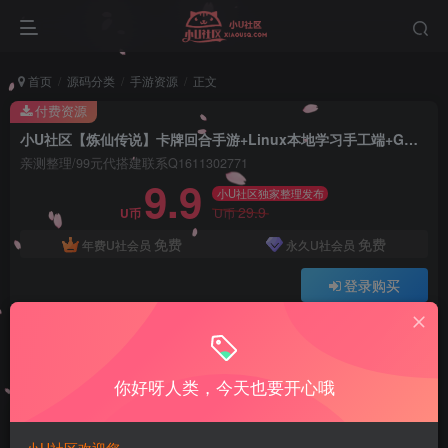
首页
源码分类
手游资源
正文
付费资源
小U社区【炼仙传说】卡牌回合手游+Linux本地学习手工端+GM授权后台+安卓苹果双端+搭建视频
亲测整理/99元代搭建联系Q1611302771
9.9
小U社区独家整理发布
29.9
U币
U币
免费
免费
年费U社会员
永久U社会员
登录购买
Q:1337861109 V:ywsy663
小U站长亲测整理如有问题联系Q1337861109
你好呀人类，今天也要开心哦
小U社区【炼仙传说】卡牌回合手游+Linux本地学