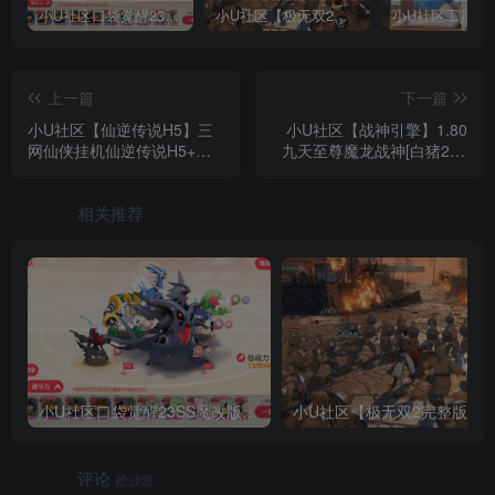
小U社区口袋觉醒23SS魔改版服务端横版卡牌手游+Linux手工服务端+GM授权后台+搭建视频
小U社区【极无双2完整版】3D动作ARPG手游+Linux学习手工端+GM授权后台+视频教程
上一篇
下一篇
小U社区【仙逆传说H5】三
小U社区【战神引擎】1.80
网仙侠挂机仙逆传说H5+Win
九天至尊魔龙战神[白猪2.0]
学习手工端+语音视频教程
版本+GM物品充值后台+搭
+GM充值物品后台
建视频
相关推荐
小U社区口袋觉醒23SS魔改版服务端横版卡牌手游+Linux手工服务端+GM授权后台+搭建视频
小U社区【极无双2
评论
抢沙发