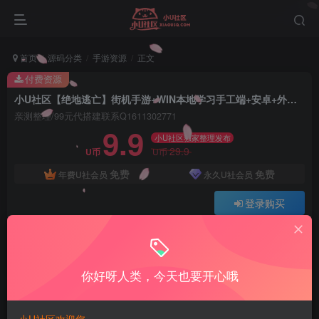
首页
源码分类
手游资源
正文
付费资源
小U社区【绝地逃亡】街机手游+WIN本地学习手工端+安卓+外网教程
亲测整理/99元代搭建联系Q1611302771
9.9
小U社区独家整理发布
29.9
U币
U币
免费
免费
年费U社会员
永久U社会员
登录购买
Q:1337861109 V:ywsy663
小U站长亲测整理如有问题联系Q1337861109
你好呀人类，今天也要开心哦
小U社区【绝地逃亡】街机手游+WIN本地学习手