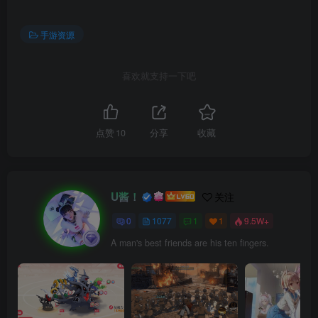
手游资源
喜欢就支持一下吧
点赞
10
分享
收藏
U酱！
关注
0
1077
1
1
9.5W+
A man's best friends are his ten fingers.