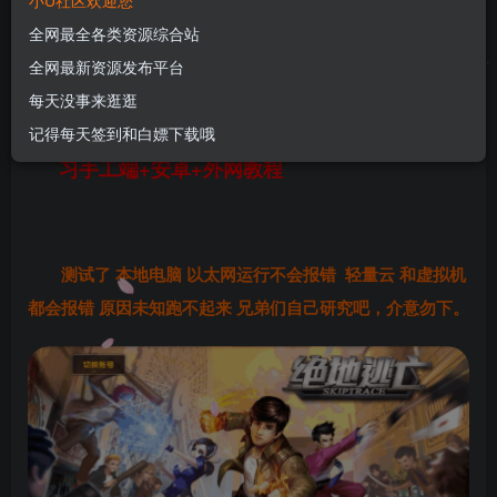
小U社区欢迎您
工端+安卓+外网教程
全网最全各类资源综合站
U酱！
关注
私信
全网最新资源发布平台
1年前更新
每天没事来逛逛
0
95
10
记得每天签到和白嫖下载哦
小U社区【绝地逃亡】街机手游+WIN本地学
习手工端+安卓+外网教程
测试了 本地电脑 以太网运行不会报错 轻量云 和虚拟机
都会报错 原因未知跑不起来 兄弟们自己研究吧，介意勿下。