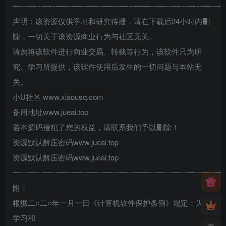
━┅━┅━┅━┅━┅━┅━┅━┅━━┅━┅━┅━┅━┅━
声明：该资源仅供学习和研究传播，请在下载后24小时内删
除，一切关于该资源商业行为与社区无关。
请勿将该软件进行商业交易、转载等行为，该软件只为研
究、学习所提供，该软件使用后发生的一切问题与本站无
关。
小U社区 www.xiaousq.com
备用地址www.jueai.top
若本源码侵犯了您的权益，请联系我们予以删除！
资源默认解压密码www.jueai.top
资源默认解压密码www.jueai.top
━┅━┅━┅━┅━┅━┅━┅━┅━━┅━┅━┅━┅━┅━
附：
根据二○二○年一月一日《计算机软件保护条例》规定：为了
学习和