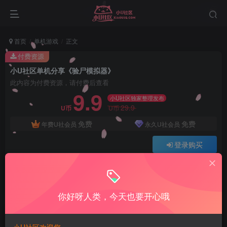
首页
单机游戏
正文
付费资源
小U社区单机分享《验尸模拟器》
此内容为付费资源，请付费后查看
9.9
小U社区独家整理发布
29.9
U币
U币
免费
免费
年费U社会员
永久U社会员
登录购买
Q:1337861109 V:ywsy663
小U站长亲测整理如有问题联系Q1337861109
你好呀人类，今天也要开心哦
小U社区单机分享《验尸模拟器》