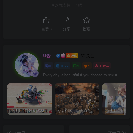
喜欢就支持一下吧
点赞
8
分享
收藏
U酱！
关注
0
1077
1
1
9.3W+
Every day is beautiful if you choose to see it.
小U社区口袋觉醒23SS魔改版服务端横版卡牌手游+Linux手工服务端+GM授权后台+搭建视频
小U社区【极无双2完整版】3D动作ARPG手游+Linux学习手工端+GM授权后台+视频教程
上一篇
下一篇