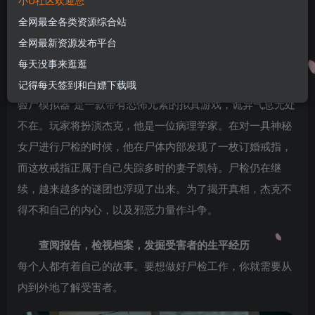
小U社区欢迎您
U酱！
全网最全各类资源综合站
关注
私信
1年前发布
全网最新资源发布平台
0
47
8
每天没事来逛逛
游戏介绍
记得每天签到和白嫖下载哦
验尸模拟器“是一款带有恐怖元素的拟真游戏，诡异气息无处
不在。玩家将扮演杰克，他是一位病理学家。在对一具神秘
女尸进行尸检的时候，他在尸体内部发现了一枚订婚戒指，
而这枚戒指正属于自己失踪多时的妻子凯特。尸检仍在继
续，越来越多的谜团也浮现了出来。为了揭开真相，杰克不
得不和自己的内心，以及邪恶力量作斗争。
查阅报告，检视档案，发掘受害者的生平经历
每个人都有着自己的故事。要想做好尸检工作，你就需要从
内到外地了解受害者。