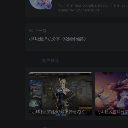
No matter how complicated your life is, yo
to maintain your elegance.
上一篇
小U社区单机分享《轮回修仙路》
相关推荐
小U社区穿越火线CF残端V3.0+全套武器存档+联机教程+搭建视频