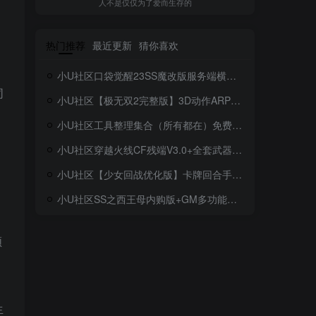
人不是仅仅为了爱而生存的
热门推荐
最近更新
猜你喜欢
小U社区口袋觉醒23SS魔改版服务端横版卡牌手游+Linux手工服务端+GM授权后台+搭建视频
同
小U社区【极无双2完整版】3D动作ARPG手游+Linux学习手工端+GM授权后台+视频教程
小U社区工具整理集合（所有都在）免费！免费！免费！
小U社区穿越火线CF残端V3.0+全套武器存档+联机教程+搭建视频
小U社区【少女回战优化版】卡牌回合手游Linux本地学习手工端+lua加解密工具+GM授权后台+搭建视频
小U社区SS之西王母内购版+GM多功能后台+搭建视频
领
生