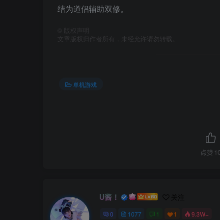
结为道侣辅助双修。
©
版权声明
文章版权归作者所有，未经允许请勿转载。
单机游戏
点赞
1
U酱！
关注
0
1077
1
1
9.3W+