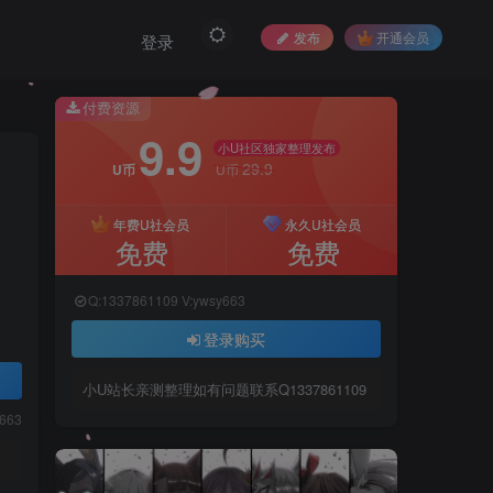
发布
开通会员
登录
付费资源
9.9
小U社区独家整理发布
29.9
U币
U币
年费U社会员
永久U社会员
免费
免费
Q:1337861109 V:ywsy663
登录购买
小U站长亲测整理如有问题联系Q1337861109
y663