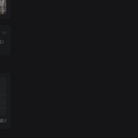
小U社区工具整理集合（所有都在）免费！免费！免费！
小U社区穿越火线CF残端V3.0+全套武器存档+联机教程+搭建视频
小U社区【少女回战优化版】卡牌回合手游Linux本地学习手工端+lua加解密工具+GM授权后台+搭建视频
篇
容》
小U社区CSGO超火爆射击网游单机版+全部枪皮刀皮+部署教程+搭建视频
小U社区游戏分享《大多数》v1.6带修改器+安装视频教程