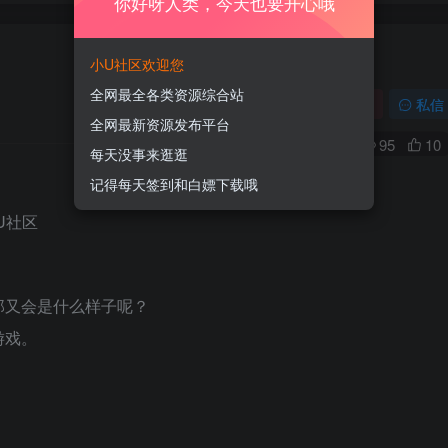
你好呀人类，今天也要开心哦
小U社区欢迎您
全网最全各类资源综合站
关注
私信
全网最新资源发布平台
0
95
10
每天没事来逛逛
记得每天签到和白嫖下载哦
。
那又会是什么样子呢？
游戏。