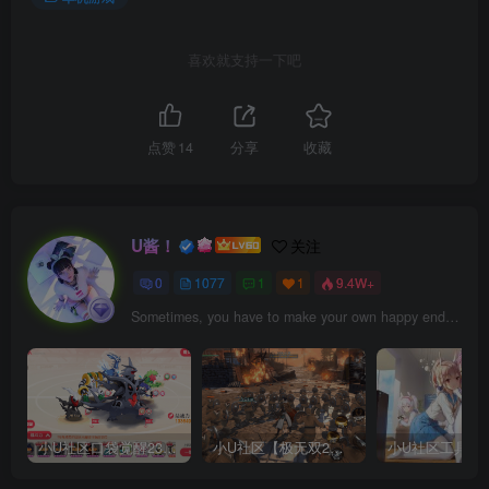
喜欢就支持一下吧
点赞
14
分享
收藏
U酱！
关注
0
1077
1
1
9.4W+
Sometimes, you have to make your own happy ending.
小U社区口袋觉醒23SS魔改版服务端横版卡牌手游+Linux手工服务端+GM授权后台+搭建视频
小U社区【极无双2完整版】3D动作ARPG手游+Linux学习手工端+GM授权后台+视频教程