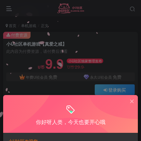
首页
单机游戏
正文
付费资源
小U社区单机游戏【真爱之戒】
此内容为付费资源，请付费后查看
9.9
小U社区独家整理发布
29.9
U币
U币
免费
免费
年费U社会员
永久U社会员
登录购买
Q:1337861109 V:ywsy663
小U站长亲测整理如有问题联系Q1337861109
你好呀人类，今天也要开心哦
小U社区单机游戏【真爱之戒】