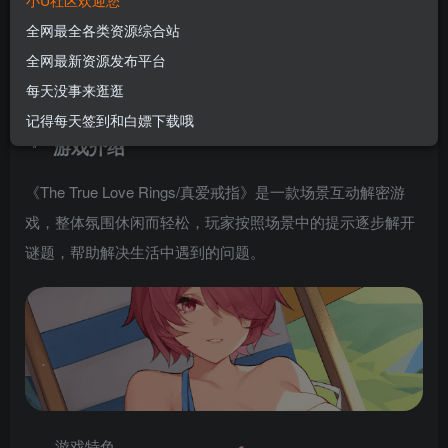
小U社区欢迎您
U酱！
全网最全各类资源综合站
关注
私信
1年前更新
全网最新资源发布平台
0
96
14
每天没事来逛逛
小U社区单机游戏【真爱之戒】
记得每天签到和白嫖下载哦
游戏介绍
《The True Love Rings/真爱戒指》是一款场景互动解密游
戏，整体氛围休闲而轻松，玩家按照场景中的提示逐步解开
谜题，帮助解决生活中遇到的问题。
游戏特色