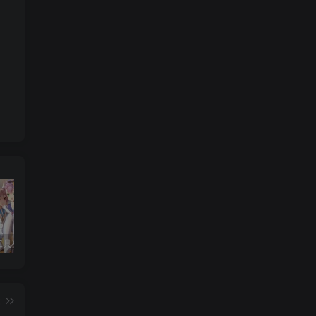
小U社区工具整理集合（所有都在）免费！免费！免费！
小U社区穿越火线CF残端V3.0+全套武器存档+联机教程+搭建视频
小U社区【少女回战优化版】卡牌回合手游Linux本地学习手工端+lua加解密工具+GM授权后台+搭建视频
篇