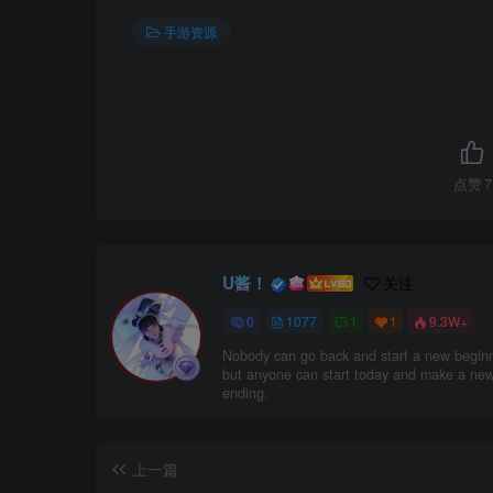
手游资源
点赞
7
U酱！
关注
0
1077
1
1
9.3W+
Nobody can go back and start a new beginn
but anyone can start today and make a ne
ending.
上一篇