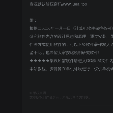
资源默认解压密码www.jueai.top
━┅━┅━┅━┅━┅━┅━┅━┅━━┅━
附：
根据二○二○年一月一日《计算机软件保护条例
研究软件内含的设计思想和原理，通过安装、
件等方式使用软件的，可以不经软件著作权人许
鉴于此，也希望大家按此说明研究软件!
★★★★★架设所需软件请进入QQ群-群文件
本站教程、资源皆在单机环境进行，仅供单机研
©
版权声明
文章版权归作者所有，未经允许请勿转载。