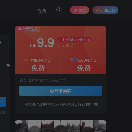
发布
开通会员
登录
付费资源
9.9
小U社区独家整理发布
小U社区【热血江湖】神武版+视频架设教程+win服务端+GM后台+安卓苹果端+详细教程
29.9
U币
U币
年费U社会员
永久U社会员
免费
免费
Q:1337861109 V:ywsy663
登录购买
小U站长亲测整理如有问题联系Q1337861109
y663