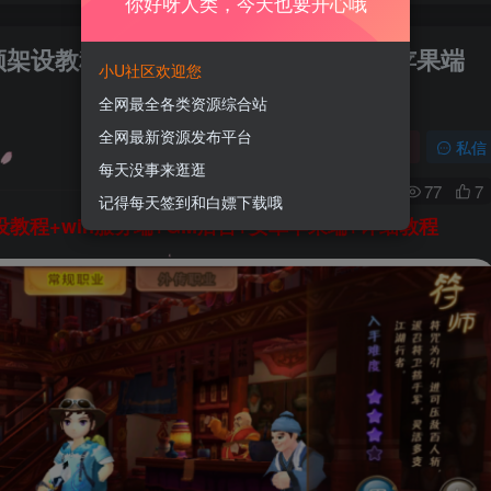
你好呀人类，今天也要开心哦
架设教程+win服务端+GM后台+安卓苹果端
小U社区欢迎您
全网最全各类资源综合站
全网最新资源发布平台
关注
私信
每天没事来逛逛
0
77
7
记得每天签到和白嫖下载哦
教程+win服务端+GM后台+安卓苹果端+详细教程