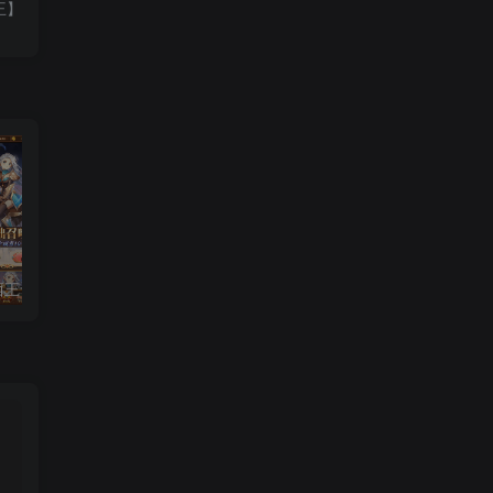
王】
小U社区SS之西王母内购版+GM多功能后台+搭建视频
小U社区Q版大战国手工端+GM运营管理后台+搭建视频