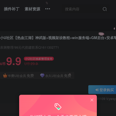
插件补丁
素材资源
亲测整理/99元代搭建联系Q1611302771
9.9
小U社区独家整理发布
29.9
U币
U币
免费
免费
年费U社会员
永久U社会员
登录购买
Q:1337861109 V:yws