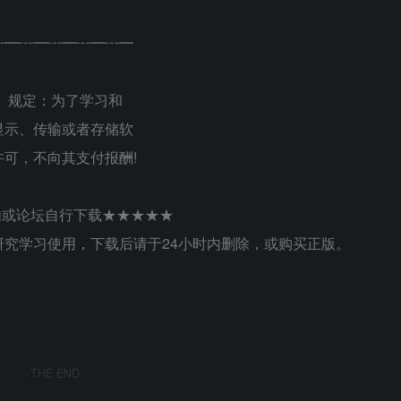
┅━┅━┅━┅━┅━
》规定：为了学习和
显示、传输或者存储软
可，不向其支付报酬!
内或论坛自行下载★★★★★
究学习使用，下载后请于24小时内删除，或购买正版。
THE END