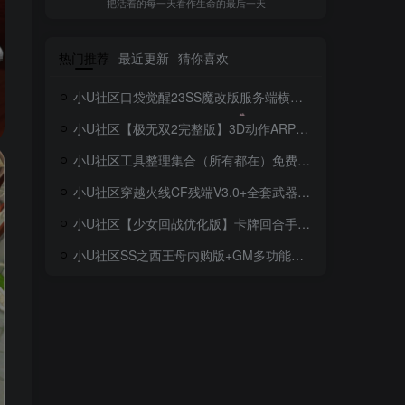
把活着的每一天看作生命的最后一天
热门推荐
最近更新
猜你喜欢
小U社区口袋觉醒23SS魔改版服务端横版卡牌手游+Linux手工服务端+GM授权后台+搭建视频
小U社区【极无双2完整版】3D动作ARPG手游+Linux学习手工端+GM授权后台+视频教程
小U社区工具整理集合（所有都在）免费！免费！免费！
小U社区穿越火线CF残端V3.0+全套武器存档+联机教程+搭建视频
小U社区【少女回战优化版】卡牌回合手游Linux本地学习手工端+lua加解密工具+GM授权后台+搭建视频
小U社区SS之西王母内购版+GM多功能后台+搭建视频