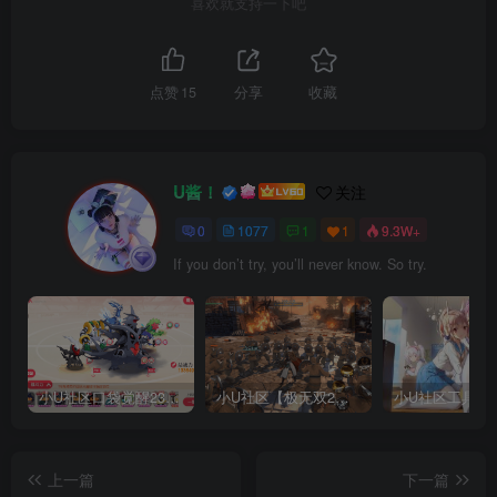
喜欢就支持一下吧
点赞
15
分享
收藏
U酱！
关注
0
1077
1
1
9.3W+
If you don’t try, you’ll never know. So try.
小U社区口袋觉醒23SS魔改版服务端横版卡牌手游+Linux手工服务端+GM授权后台+搭建视频
小U社区【极无双2完整版】3D动作ARPG手游+Linux学习手工端+GM授权后台+视频教程
上一篇
下一篇