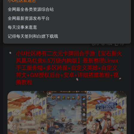
小U社区欢迎您
马红俊6.5万级内购版】最新整理Linux手工服务端
全网最全各类资源综合站
+多区跨服+自定义英雄+自定义符文+GM授权后台
+安卓+详细搭建教程+视频教程
全网最新资源发布平台
每天没事来逛逛
U酱！
关注
私信
1年前更新
记得每天签到和白嫖下载哦
0
104
15
小U社区稀有二次元卡牌回合手游【宝石新火
凤凰马红俊6.5万级内购版】最新整理Linux
手工服务端+多区跨服+自定义英雄+自定义
符文+GM授权后台+安卓+详细搭建教程+视
频教程