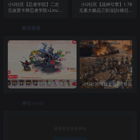
小U社区【忍者学院】二次
小U社区【战神引擎】1.76
元放置卡牌忍者学院+Linux
元素大极品三职业[白猪2]版
学习手工端+语音视频教程
+GM物品充值后台+搭建视
+GM物品充值后台
频
相关推荐
小U社区口袋觉醒23SS魔改版服务端横版卡牌手游+Linux手工服务端+GM授权后台+搭建视频
小U社区【极无双2
评论
抢沙发
请登录后发表评论