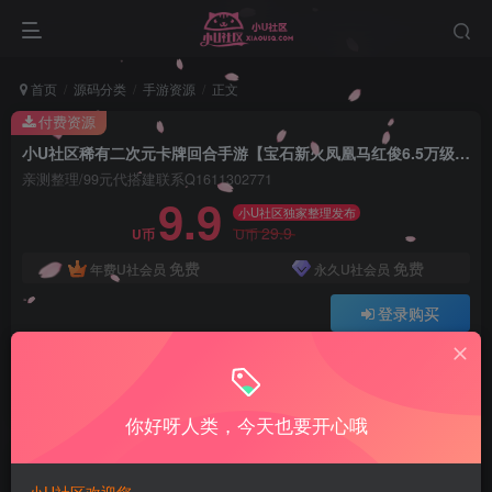
首页
源码分类
手游资源
正文
付费资源
小U社区稀有二次元卡牌回合手游【宝石新火凤凰马红俊6.5万级内购版】最新整理Linux手工服务端+多区跨服+自定义英雄+自定义符文+GM授权后台+安卓+详细搭建教程+视频教程
亲测整理/99元代搭建联系Q1611302771
9.9
小U社区独家整理发布
29.9
U币
U币
免费
免费
年费U社会员
永久U社会员
登录购买
Q:1337861109 V:ywsy663
小U站长亲测整理如有问题联系Q1337861109
你好呀人类，今天也要开心哦
小U社区稀有二次元卡牌回合手游【宝石新火凤凰