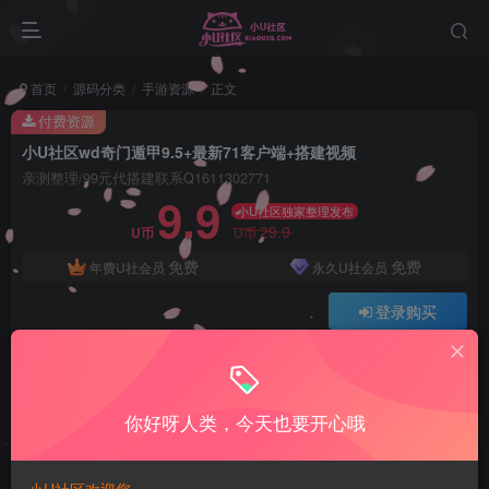
首页
源码分类
手游资源
正文
付费资源
小U社区wd奇门遁甲9.5+最新71客户端+搭建视频
亲测整理/99元代搭建联系Q1611302771
9.9
小U社区独家整理发布
29.9
U币
U币
免费
免费
年费U社会员
永久U社会员
登录购买
Q:1337861109 V:ywsy663
小U站长亲测整理如有问题联系Q1337861109
你好呀人类，今天也要开心哦
小U社区wd奇门遁甲9.5+最新71客户端+搭建视频