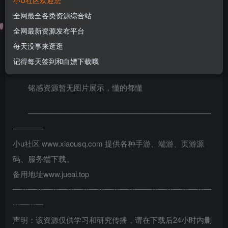
小U社区欢迎您
U酱！
全网最全各类资源综合站
关注
私信
1年前更新
全网最新资源发布平台
0
62
14
每天没事来逛逛
小U社区wd奇门遁甲9.5+最新71客户端+搭
记得每天签到和白嫖下载哦
建视频
铭感资源暂无图片展示，懂的都懂
————————————————————————
————
小u社区 www.xiaousq.com 提供各种手游、端游、页游源
码、服务端下载。
备用地址www.jueai.top
━┅━┅━┅━┅━┅━┅━┅━┅━━┅━┅━┅━┅━
┅━┅━
声明：该资源仅供学习和研究传播，请在下载后24小时内删