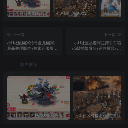
小U社区口袋觉醒23SS魔改版服务端横版卡牌手游+Linux手工服务端+GM授权后台+搭建视频
小U社区【极无双2完整版】3D动作ARPG手游+Linux学习手工端+GM授权后台+视频教程
上一篇
下一篇
小U社区幽冥传奇盘龙幽冥-
小U社区起源阿拉德手工端
最新整理版本+独家开服版本
+GM授权后台+运营后台+搭
+GM后台+营运后台+搭建视
建视频
频
相关推荐
小U社区口袋觉醒23SS魔改版服务端横版卡牌手游+Linux手工服务端+GM授权后台+搭建视频
小U社区【极无双2