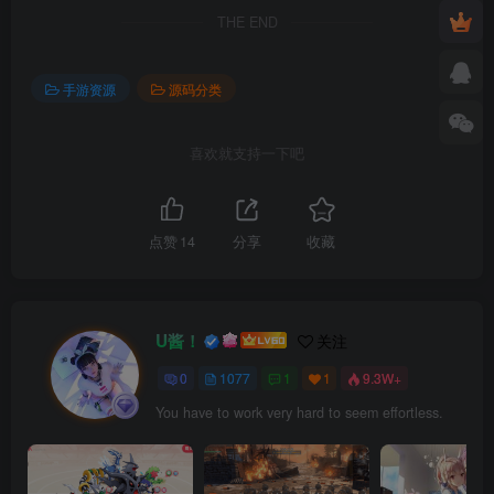
THE END
手游资源
源码分类
喜欢就支持一下吧
点赞
14
分享
收藏
U酱！
关注
0
1077
1
1
9.3W+
You have to work very hard to seem effortless.