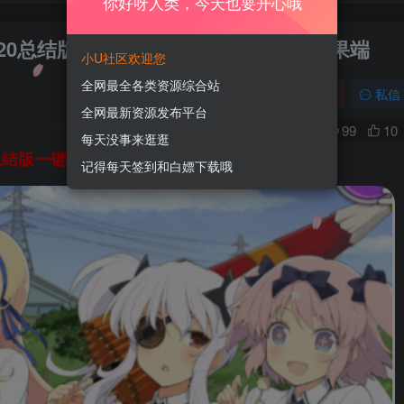
你好呀人类，今天也要开心哦
20总结版一键端+GM游戏后台+安卓苹果端
小U社区欢迎您
全网最全各类资源综合站
关注
私信
全网最新资源发布平台
0
99
10
每天没事来逛逛
总结版一键端+GM游戏后台+安卓苹果端
记得每天签到和白嫖下载哦