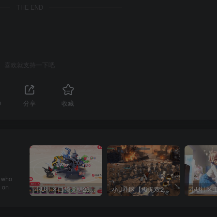
THE END
喜欢就支持一下吧
0
分享
收藏
nly you
小U社区口袋觉醒23SS魔改版服务端横版卡牌手游+Linux手工服务端+GM授权后台+搭建视频
小U社区【极无双2完整版】3D动作ARPG手游+Linux学习手工端+GM授权后台+视频教程