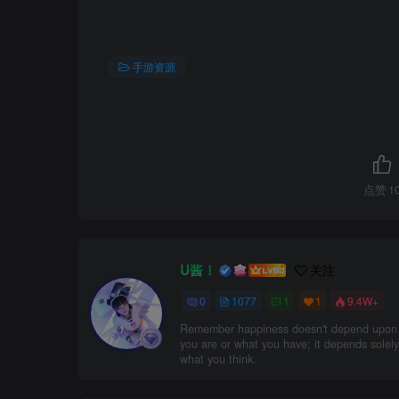
手游资源
点赞
1
U酱！
关注
0
1077
1
1
9.4W+
No matter what label is thrown your way, o
can define your self.