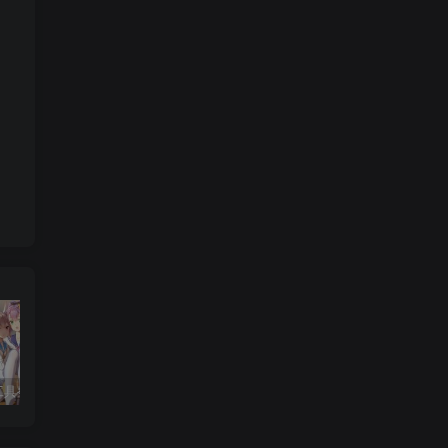
小U社区工具整理集合（所有都在）免费！免费！免费！
小U社区穿越火线CF残端V3.0+全套武器存档+联机教程+搭建视频
小U社区【少女回战优化版】卡牌回合手游Linux本地学习手工端+lua加解密工具+GM授权后台+搭建视频