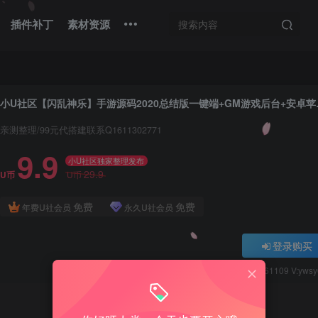
插件补丁
素材资源
小U社区【闪乱神乐
亲测整理/99元代搭建联系Q1611302771
9.9
小U社区独家整理发布
29.9
U币
U币
免费
免费
年费U社会员
永久U社会员
登录购买
Q:1337861109 V:yws