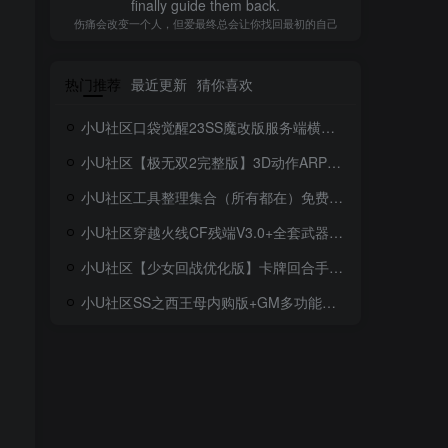
persistent and tirelessly to overcome it.
面对困难的时候，要勇敢、执着、不畏艰辛地去战胜它
热门推荐
最近更新
猜你喜欢
小U社区口袋觉醒23SS魔改版服务端横版卡牌手游+Linux手工服务端+GM授权后台+搭建视频
小U社区【极无双2完整版】3D动作ARPG手游+Linux学习手工端+GM授权后台+视频教程
小U社区工具整理集合（所有都在）免费！免费！免费！
小U社区穿越火线CF残端V3.0+全套武器存档+联机教程+搭建视频
小U社区【少女回战优化版】卡牌回合手游Linux本地学习手工端+lua加解密工具+GM授权后台+搭建视频
小U社区SS之西王母内购版+GM多功能后台+搭建视频