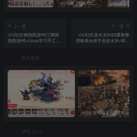
小U社区口袋觉醒23SS魔改版服务端横版卡牌手游+Linux手工服务端+GM授权后台+搭建视频
小U社区【极无双2完整版】3D动作ARPG手游+Linux学习手工端+GM授权后台+视频教程
上一篇
下一篇
小U社区拇指西游H5三网拇
小U社区逆水决2023重新整
指西游H5+Linux学习手工端
理唯美仙侠手游逆水决+WIN
+GM授权物品后台+搭建视
学习手工端+GM充值后台
频
+搭建视频
相关推荐
小U社区口袋觉醒23SS魔改版服务端横版卡牌手游+Linux手工服务端+GM授权后台+搭建视频
小U社区【极无双2
评论
抢沙发