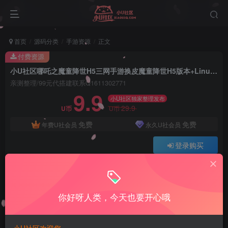
首页
源码分类
手游资源
正文
付费资源
小U社区哪吒之魔童降世H5三网手游换皮魔童降世H5版本+Linux学习手工端+GM充值后台+搭建视频
亲测整理/99元代搭建联系Q1611302771
9.9
小U社区独家整理发布
29.9
U币
U币
免费
免费
年费U社会员
永久U社会员
登录购买
Q:1337861109 V:ywsy663
小U站长亲测整理如有问题联系Q1337861109
你好呀人类，今天也要开心哦
小U社区哪吒之魔童降世H5三网手游换皮魔童降世