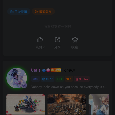
手游资源
源码分类
喜欢就支持一下吧
点赞
7
分享
收藏
U酱！
关注
0
1077
1
1
9.3W+
Nobody looks down on you because everybody is too busy to look at you.