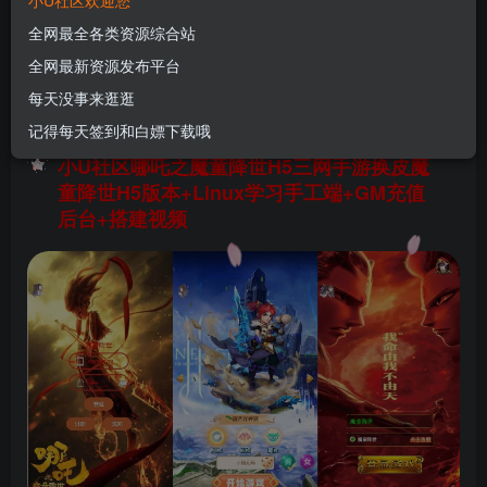
小U社区欢迎您
H5版本+Linux学习手工端+GM充值后台+搭建视
全网最全各类资源综合站
频
全网最新资源发布平台
U酱！
关注
私信
每天没事来逛逛
1年前更新
记得每天签到和白嫖下载哦
0
83
7
小U社区哪吒之魔童降世H5三网手游换皮魔
童降世H5版本+Linux学习手工端+GM充值
后台+搭建视频