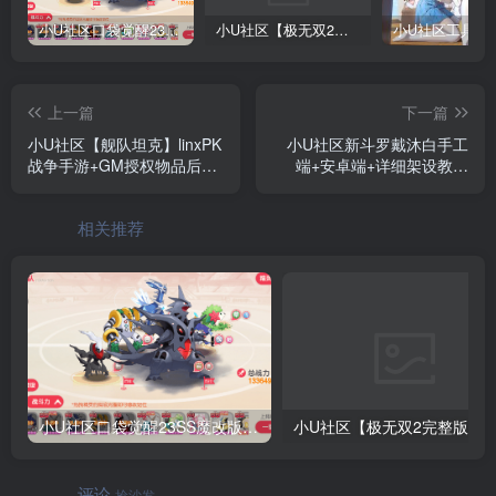
小U社区口袋觉醒23SS魔改版服务端横版卡牌手游+Linux手工服务端+GM授权后台+搭建视频
小U社区【极无双2完整版】3D动作ARPG手游+Linux学习手工端+GM授权后台+视频教程
上一篇
下一篇
小U社区【舰队坦克】linxPK
小U社区新斗罗戴沐白手工
战争手游+GM授权物品后台
端+安卓端+详细架设教程
+苹果安卓双端+详细架设教
+GM授权后台+运营后台+搭
程
建视频
相关推荐
小U社区口袋觉醒23SS魔改版服务端横版卡牌手游+Linux手工服务端+GM授权后台+搭建视频
小U社区【极无双2
评论
抢沙发