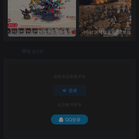
小U社区口袋觉醒23SS魔改版服务端横版卡牌手游+Linux手工服务端+GM授权后台+搭建视频
小U社区【极无双2
评论
抢沙发
请登录后发表评论
登录
社交账号登录
QQ登录