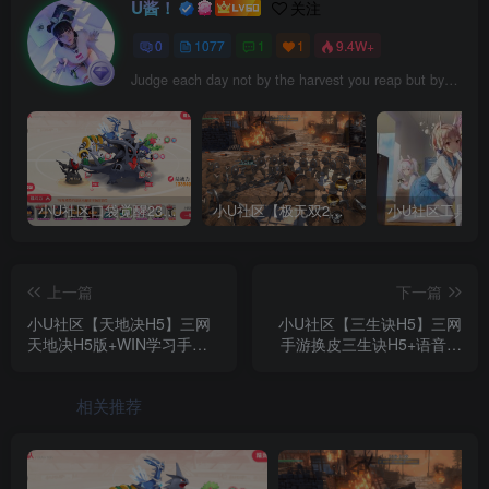
U酱！
关注
0
1077
1
1
9.4W+
Judge each day not by the harvest you reap but by the seeds you plant.
小U社区口袋觉醒23SS魔改版服务端横版卡牌手游+Linux手工服务端+GM授权后台+搭建视频
小U社区【极无双2完整版】3D动作ARPG手游+Linux学习手工端+GM授权后台+视频教程
上一篇
下一篇
小U社区【天地决H5】三网
小U社区【三生诀H5】三网
天地决H5版+WIN学习手工
手游换皮三生诀H5+语音视
端+语音视频教程+GM授权
频教程+Linux学习手工端
物品后台
+GM充值后台
相关推荐