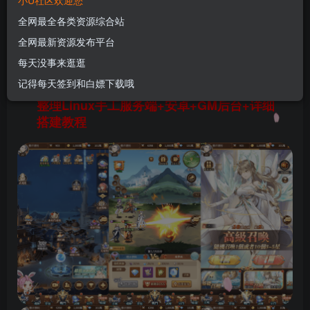
小U社区欢迎您
Linux手工服务端+安卓+GM后台+详细搭建教程
全网最全各类资源综合站
U酱！
关注
私信
全网最新资源发布平台
11个月前更新
每天没事来逛逛
0
87
14
记得每天签到和白嫖下载哦
小U社区稀有放置卡牌手游【神王降临】最新
整理Linux手工服务端+安卓+GM后台+详细
搭建教程