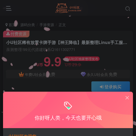
首页
源码分类
手游资源
正文
付费资源
小U社区稀有放置卡牌手游【神王降临】最新整理Linux手工服务端+安卓+GM后台+详细搭建教程
亲测整理/99元代搭建联系Q1611302771
9.9
小U社区独家整理发布
29.9
U币
U币
免费
免费
年费U社会员
永久U社会员
登录购买
Q:1337861109 V:ywsy663
小U站长亲测整理如有问题联系Q1337861109
你好呀人类，今天也要开心哦
小U社区稀有放置卡牌手游【神王降临】最新整理