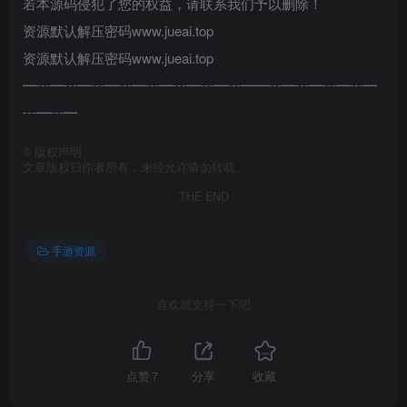
若本源码侵犯了您的权益，请联系我们予以删除！
资源默认解压密码www.jueai.top
资源默认解压密码www.jueai.top
━┅━┅━┅━┅━┅━┅━┅━┅━━┅━┅━┅━┅━
┅━┅━
©
版权声明
文章版权归作者所有，未经允许请勿转载。
THE END
手游资源
喜欢就支持一下吧
点赞
7
分享
收藏