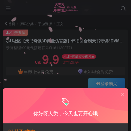
首页
源码分类
手游资源
正文
付费资源
小U社区【天书奇谈3D商业仿官版】怀旧回合制天书奇谈3DVM一键端+Linux学习手工端+视频教程+GM物品充值后台
亲测整理/99元代搭建联系Q1611302771
9.9
小U社区独家整理发布
29.9
U币
U币
免费
免费
年费U社会员
永久U社会员
登录购买
Q:1337861109 V:ywsy663
小U站长亲测整理如有问题联系Q1337861109
你好呀人类，今天也要开心哦
小U社区【天书奇谈3D商业仿官版】怀旧回合制天