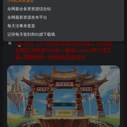
小U社区欢迎您
书奇谈3D+Linux学习手工端+视频教程+GM物品
全网最全各类资源综合站
充值后台
全网最新资源发布平台
U酱！
关注
私信
每天没事来逛逛
11个月前更新
记得每天签到和白嫖下载哦
0
42
7
小U社区【天书奇谈3D商业仿官版】怀旧回
合制天书奇谈3DVM一键端+Linux学习手工
端+视频教程+GM物品充值后台