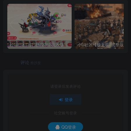
小U社区口袋觉醒23SS魔改版服务端横版卡牌手游+Linux手工服务端+GM授权后台+搭建视频
小U社区【极无双2
评论
抢沙发
请登录后发表评论
登录
社交账号登录
QQ登录