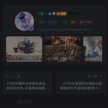
U酱！
关注
0
1077
1
1
9.5W+
If you don’t try, you’ll never know. So try.
小U社区口袋觉醒23SS魔改版服务端横版卡牌手游+Linux手工服务端+GM授权后台+搭建视频
小U社区【极无双2完整版】3D动作ARPG手游+Linux学习手工端+GM授权后台+视频教程
上一篇
下一篇
小U社区幽冥传奇捞金霸业
小U社区雷霆阿拉德多区版
单职业传奇+开服商业端版本
横版闯关手游最新整理Linux
+安卓iOS+GM后台+营运后
商业手工服务端+运营后台
台+搭建视频
+代理后台+CDK清包后台
相关推荐
+GM授权后台+搭建视频