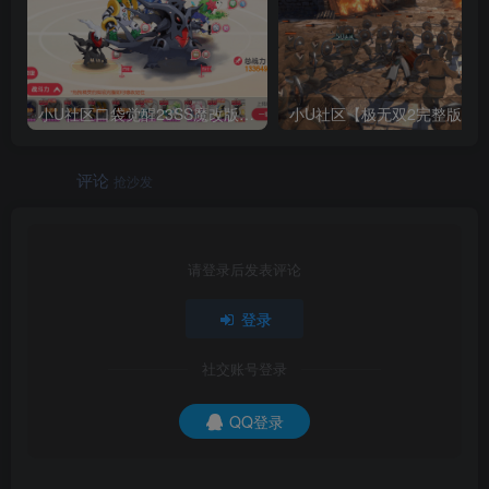
小U社区口袋觉醒23SS魔改版服务端横版卡牌手游+Linux手工服务端+GM授权后台+搭建视频
小U社区【极无双2
评论
抢沙发
请登录后发表评论
登录
社交账号登录
QQ登录