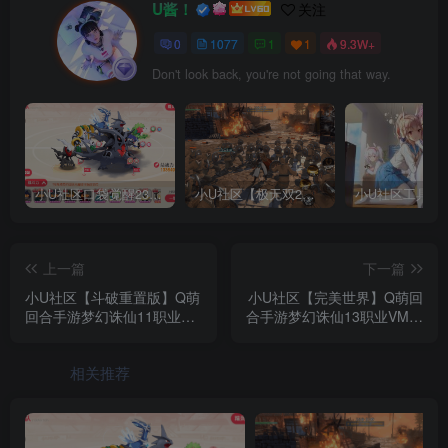
U酱！
关注
0
1077
1
1
9.3W+
Don't look back, you're not going that way.
小U社区口袋觉醒23SS魔改版服务端横版卡牌手游+Linux手工服务端+GM授权后台+搭建视频
小U社区【极无双2完整版】3D动作ARPG手游+Linux学习手工端+GM授权后台+视频教程
上一篇
下一篇
小U社区【斗破重置版】Q萌
小U社区【完美世界】Q萌回
回合手游梦幻诛仙11职业版
合手游梦幻诛仙13职业VM一
本+VM一键端+Linux学习手
键端+Linux学习手工服务端
工服务端+GM后台+视频教
+GM后台+视频教程
相关推荐
程