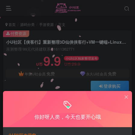
首页
源码分类
手游资源
正文
付费资源
小U社区【侠客行】重新整理3D仙侠侠客行+VM一键端+Linux学习手工端+CDK授权物品充值后台+安卓客户端+语音视频教程
亲测整理/99元代搭建联系Q1611302771
9.9
小U社区独家整理发布
29.9
U币
U币
免费
免费
年费U社会员
永久U社会员
登录购买
Q:1337861109 V:ywsy663
小U站长亲测整理如有问题联系Q1337861109
你好呀人类，今天也要开心哦
小U社区【侠客行】重新整理3D仙侠侠客行+VM一