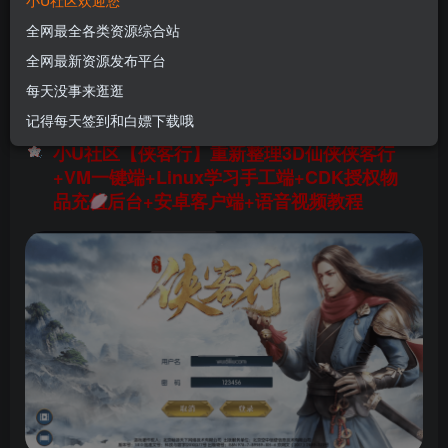
小U社区欢迎您
键端+Linux学习手工端+CDK授权物品充值后台
全网最全各类资源综合站
+安卓客户端+语音视频教程
全网最新资源发布平台
U酱！
关注
私信
每天没事来逛逛
1年前更新
记得每天签到和白嫖下载哦
0
52
10
小U社区【侠客行】重新整理3D仙侠侠客行
+VM一键端+Linux学习手工端+CDK授权物
品充值后台+安卓客户端+语音视频教程