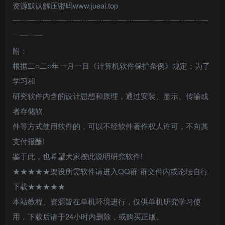
资源默认解压密码www.jueai.top
━┅━┅━┅━┅━┅━┅━┅━┅━━┅━┅━┅━┅━
┅━┅━
附：
根据二○二○年一月一日《计算机软件保护条例》规定：为了
学习和
研究软件内含的设计思想和原理，通过安装、显示、传输或
者存储软
件等方式使用软件的，可以不经软件著作权人许可，不向其
支付报酬!
鉴于此，也希望大家按此说明研究软件!
★★★★★架设所需软件请进入QQ群-群文件内或论坛自行
下载★★★★★
本站教程、资源皆在单机环境进行，仅供单机研究学习使
用，下载后请于24小时内删除，或购买正版。