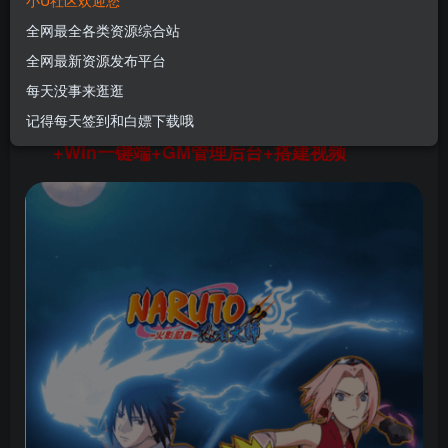
小U社区欢迎您
+Win一键端+GM管理后台+搭建视频
全网最全各类资源综合站
U酱！
关注
私信
全网最新资源发布平台
1年前更新
每天没事来逛逛
0
91
13
记得每天签到和白嫖下载哦
小U社区火影之忍者大师稀有卡牌回合制手游
+Win一键端+GM管理后台+搭建视频