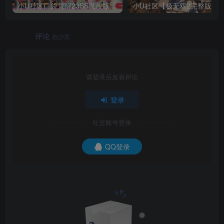
小U社区口袋觉醒23SS魔改版服务端横版卡牌手游+Linux手工服务端+GM授权后台+搭建视频
小U社区【极无双2
评论
抢沙发
请登录后发表评论
登录
社交账号登录
QQ登录