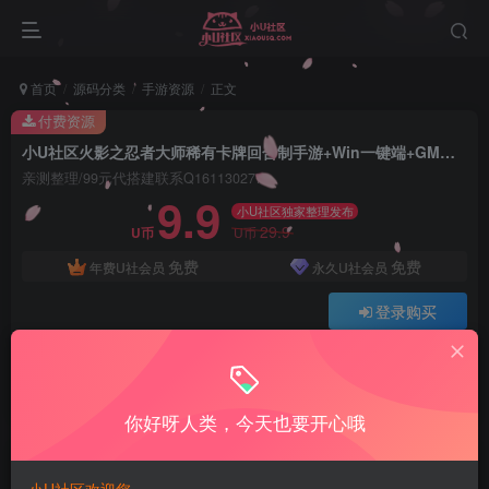
首页
源码分类
手游资源
正文
付费资源
小U社区火影之忍者大师稀有卡牌回合制手游+Win一键端+GM管理后台+搭建视频
亲测整理/99元代搭建联系Q1611302771
9.9
小U社区独家整理发布
29.9
U币
U币
免费
免费
年费U社会员
永久U社会员
登录购买
Q:1337861109 V:ywsy663
小U站长亲测整理如有问题联系Q1337861109
你好呀人类，今天也要开心哦
小U社区火影之忍者大师稀有卡牌回合制手游