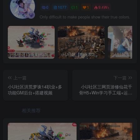
0
1077
1
1
9.4W+
Only difficult to make people show their true colors.
小U社区口袋觉醒23SS魔改版服务端横版卡牌手游+Linux手工服务端+GM授权后台+搭建视频
小U社区【极无双2完整版】3D动作ARPG手游+Linux学习手工端+GM授权后台+视频教程
上一篇
下一篇
小U社区洪荒梦诛14职业+多
小U社区三网页游修仙花千
功能GM后台+搭建视频
骨H5+Win学习手工端+运营
后台+搭建视频
相关推荐