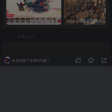
小U社区口袋觉醒23SS魔改版服务端横版卡牌手游+Linux手工服务端+GM授权后台+搭建视频
小U社区【极无双2
评论
抢沙发
请登录后发表评论
9
欢迎您留下宝贵的见解！
登录
社交账号登录
QQ登录