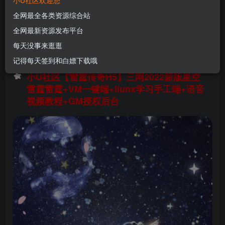
小U社区欢迎您
雷霆+VM一键端+liunx学习手工端+语音视频教程
全网最全各类资源综合站
+GM授权后台
全网最新资源发布平台
U酱！
关注
私信
每天没事来逛逛
1年前更新
记得每天签到和白嫖下载哦
0
46
9
小U社区【雷霆传奇H5】三网2022新版星空
雷霆雷霆+VM一键端+liunx学习手工端+语音
视频教程+GM授权后台