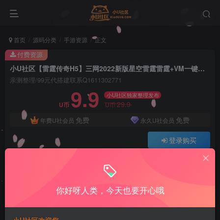
首页
源码分类
手游资源
正文
付费资源
小U社区【雷霆传奇H5】三网2022新版星空雷霆雷霆+VM一键端+liunx学习手工端+语音视频教程+GM授权后台
亲测整理/99元代搭建联系Q1611302771
9.9
小U社区独家整理发布
29.9
U币
U币
免费
免费
年费U社会员
永久U社会员
登录购买
Q:1337861109 V:ywsy663
小U站长亲测整理如有问题联系Q1337861109
你好呀人类，今天也要开心哦
小U社区【雷霆传奇H5】三网2022新版星空雷霆