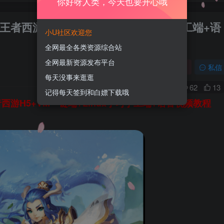
你好呀人类，今天也要开心哦
者西游H5+VM一键端+Linux学习手工端+语
小U社区欢迎您
全网最全各类资源综合站
全网最新资源发布平台
关注
私信
每天没事来逛逛
0
62
13
记得每天签到和白嫖下载哦
游H5+VM一键端+Linux学习手工端+语音视频教程