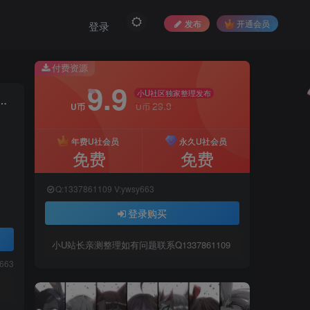
发布
开通会员
登录
付费资源
9.9
小U社区独家整理发布
者西游H5+VM一键端+Linux学习手工端+语音视频教程+GM物品充值后台
29.9
U币
U币
年费U社会员
永久U社会员
免费
免费
Q:1337861109 V:ywsy663
登录购买
小U站长亲测整理如有问题联系Q1337861109
y663