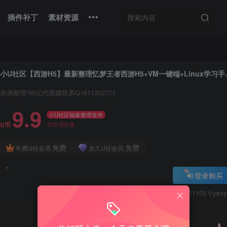
插件补丁
素材资源
小U社区【西游H5】最新整理忆梦王
亲测整理/99元代搭建联系Q1611302771
9.9
小U社区独家整理发布
29.9
U币
U币
免费
免费
年费U社会员
永久U社会员
登录购买
Q:1337861109 V:yws