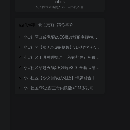
colors.
只有困难才能使人显出自己的本色
热门推荐
最近更新
猜你喜欢
小U社区口袋觉醒23SS魔改版服务端横版卡牌手游+Linux手工服务端+GM授权后台+搭建视频
小U社区【极无双2完整版】3D动作ARPG手游+Linux学习手工端+GM授权后台+视频教程
小U社区工具整理集合（所有都在）免费！免费！免费！
小U社区穿越火线CF残端V3.0+全套武器存档+联机教程+搭建视频
小U社区【少女回战优化版】卡牌回合手游Linux本地学习手工端+lua加解密工具+GM授权后台+搭建视频
小U社区SS之西王母内购版+GM多功能后台+搭建视频