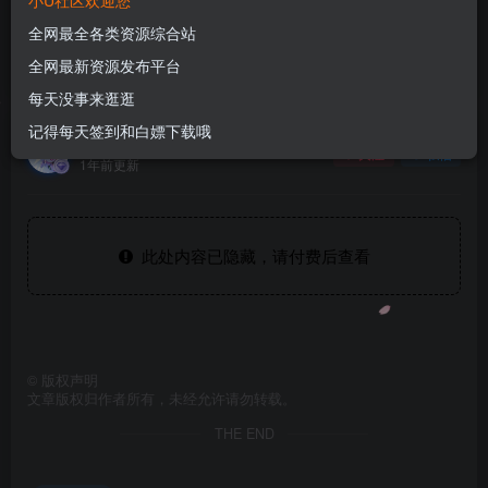
小U社区欢迎您
Q:1337861109 V:ywsy663
全网最全各类资源综合站
我才是小胡公主的宝贝！！！！
全网最新资源发布平台
每天没事来逛逛
记得每天签到和白嫖下载哦
U酱！
关注
私信
1年前更新
此处内容已隐藏，请付费后查看
©
版权声明
文章版权归作者所有，未经允许请勿转载。
THE END