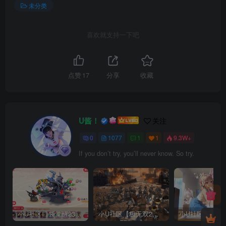
未分类
喜欢就支持一下吧
点赞
17
分享
收藏
U酱！
关注
0
1077
1
1
9.3W+
If you don’t try, you’ll never know. So try.
小U社区口袋觉醒23SS魔改版服务端横版卡牌手游+Linux手工服务端+GM授权后台+搭建视频
小U社区【极无双2完整版】3D动作ARPG手游+Linux学习手工端+GM授权后台+视频教程