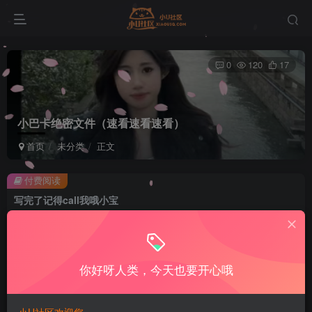
0
120
17
小巴卡绝密文件（速看速看速看）
首页
未分类
正文
付费阅读
写完了记得call我哦小宝
此内容为付费阅读，请付费后查看
2
最喜欢小胡宝宝了
999
U币
U币
你好呀人类，今天也要开心哦
免费
免费
年费U社会员
永久U社会员
登录购买