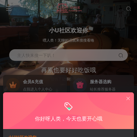
小U社区欢迎你
嘿人类！无聊的话就来搜搜看咯
主人快来搜一下叭！
再累也要好好吃饭哦
赚钱了记得投喂小U哦
会员&充值
服务器选购
点我进入个人中心
站长推荐服务器
工具下载
活动&广告
NEW
GO
各类使用架设工具下载
老板需要广告位联系我
你好呀人类，今天也要开心哦
推荐—晚安云服务器
推荐—晚安云服务器